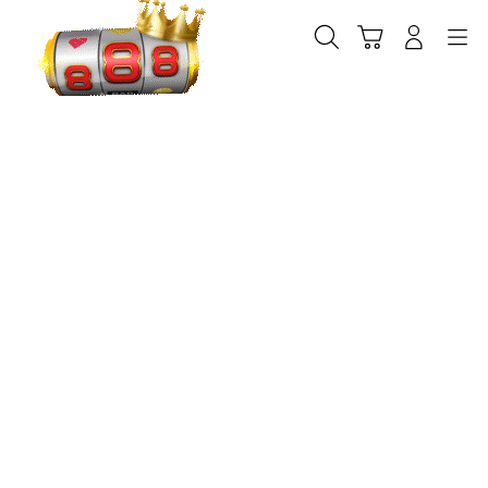
Skip
to
Cari
Troli
Login
Navigation
content