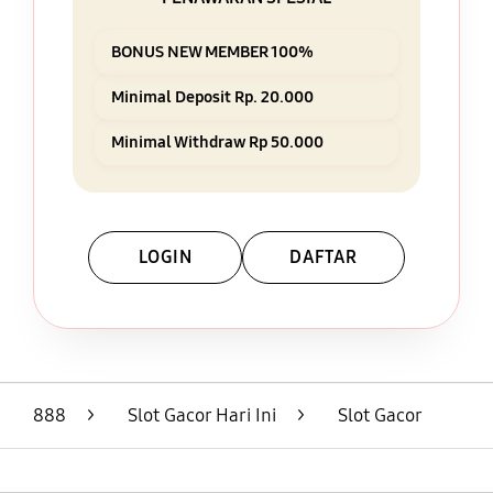
BONUS NEW MEMBER 100%
Minimal Deposit Rp. 20.000
Minimal Withdraw Rp 50.000
LOGIN
DAFTAR
Layer Popup Close
888
>
Slot Gacor Hari Ini
>
Slot Gacor